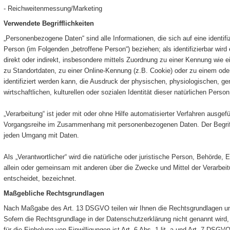
- Reichweitenmessung/Marketing
Verwendete Begrifflichkeiten
„Personenbezogene Daten“ sind alle Informationen, die sich auf eine identifizi
Person (im Folgenden „betroffene Person“) beziehen; als identifizierbar wird
direkt oder indirekt, insbesondere mittels Zuordnung zu einer Kennung wi
zu Standortdaten, zu einer Online-Kennung (z.B. Cookie) oder zu einem o
identifiziert werden kann, die Ausdruck der physischen, physiologischen, g
wirtschaftlichen, kulturellen oder sozialen Identität dieser natürlichen Person
„Verarbeitung“ ist jeder mit oder ohne Hilfe automatisierter Verfahren ausge
Vorgangsreihe im Zusammenhang mit personenbezogenen Daten. Der Begriff 
jeden Umgang mit Daten.
Als „Verantwortlicher“ wird die natürliche oder juristische Person, Behörde, E
allein oder gemeinsam mit anderen über die Zwecke und Mittel der Verarbe
entscheidet, bezeichnet.
Maßgebliche Rechtsgrundlagen
Nach Maßgabe des Art. 13 DSGVO teilen wir Ihnen die Rechtsgrundlagen un
Sofern die Rechtsgrundlage in der Datenschutzerklärung nicht genannt wird,
für die Einholung von Einwilligungen ist Art. 6 Abs. 1 lit. a und Art. 7 DSGV