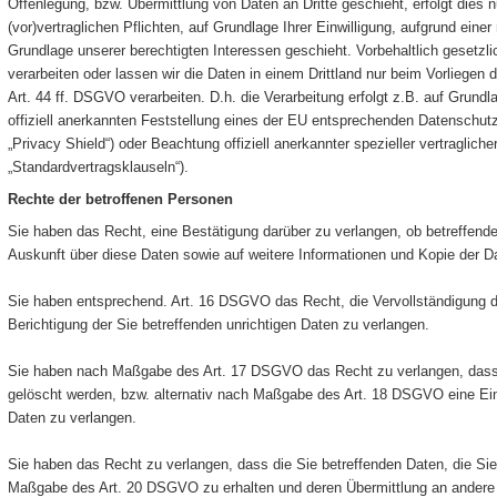
Offenlegung, bzw. Übermittlung von Daten an Dritte geschieht, erfolgt dies n
(vor)vertraglichen Pflichten, auf Grundlage Ihrer Einwilligung, aufgrund einer
Grundlage unserer berechtigten Interessen geschieht. Vorbehaltlich gesetzlic
verarbeiten oder lassen wir die Daten in einem Drittland nur beim Vorliege
Art. 44 ff. DSGVO verarbeiten. D.h. die Verarbeitung erfolgt z.B. auf Grund
offiziell anerkannten Feststellung eines der EU entsprechenden Datenschut
„Privacy Shield“) oder Beachtung offiziell anerkannter spezieller vertraglich
„Standardvertragsklauseln“).
Rechte der betroffenen Personen
Sie haben das Recht, eine Bestätigung darüber zu verlangen, ob betreffende
Auskunft über diese Daten sowie auf weitere Informationen und Kopie der 
Sie haben entsprechend. Art. 16 DSGVO das Recht, die Vervollständigung de
Berichtigung der Sie betreffenden unrichtigen Daten zu verlangen.
Sie haben nach Maßgabe des Art. 17 DSGVO das Recht zu verlangen, dass 
gelöscht werden, bzw. alternativ nach Maßgabe des Art. 18 DSGVO eine Ein
Daten zu verlangen.
Sie haben das Recht zu verlangen, dass die Sie betreffenden Daten, die Sie
Maßgabe des Art. 20 DSGVO zu erhalten und deren Übermittlung an andere V