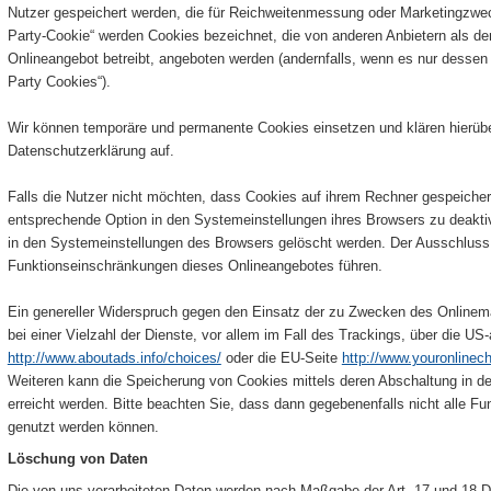
Nutzer gespeichert werden, die für Reichweitenmessung oder Marketingzwec
Party-Cookie“ werden Cookies bezeichnet, die von anderen Anbietern als de
Onlineangebot betreibt, angeboten werden (andernfalls, wenn es nur dessen 
Party Cookies“).
Wir können temporäre und permanente Cookies einsetzen und klären hierü
Datenschutzerklärung auf.
Falls die Nutzer nicht möchten, dass Cookies auf ihrem Rechner gespeicher
entsprechende Option in den Systemeinstellungen ihres Browsers zu deakti
in den Systemeinstellungen des Browsers gelöscht werden. Der Ausschlus
Funktionseinschränkungen dieses Onlineangebotes führen.
Ein genereller Widerspruch gegen den Einsatz der zu Zwecken des Onlinem
bei einer Vielzahl der Dienste, vor allem im Fall des Trackings, über die US
http://www.aboutads.info/choices/
oder die EU-Seite
http://www.youronlinec
Weiteren kann die Speicherung von Cookies mittels deren Abschaltung in d
erreicht werden. Bitte beachten Sie, dass dann gegebenenfalls nicht alle F
genutzt werden können.
Löschung von Daten
Die von uns verarbeiteten Daten werden nach Maßgabe der Art. 17 und 18 D